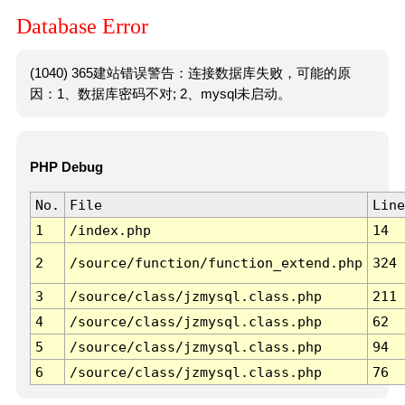
Database Error
(1040) 365建站错误警告：连接数据库失败，可能的原
因：1、数据库密码不对; 2、mysql未启动。
PHP Debug
No.
File
Line
1
/index.php
14
2
/source/function/function_extend.php
324
3
/source/class/jzmysql.class.php
211
4
/source/class/jzmysql.class.php
62
5
/source/class/jzmysql.class.php
94
6
/source/class/jzmysql.class.php
76