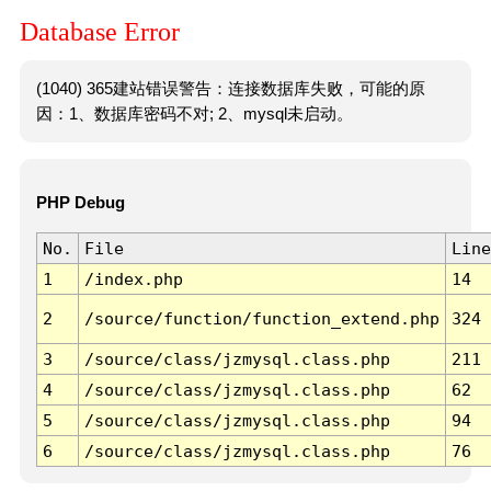
Database Error
(1040) 365建站错误警告：连接数据库失败，可能的原
因：1、数据库密码不对; 2、mysql未启动。
PHP Debug
No.
File
Line
1
/index.php
14
2
/source/function/function_extend.php
324
3
/source/class/jzmysql.class.php
211
4
/source/class/jzmysql.class.php
62
5
/source/class/jzmysql.class.php
94
6
/source/class/jzmysql.class.php
76