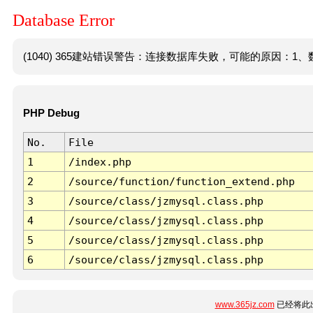
Database Error
(1040) 365建站错误警告：连接数据库失败，可能的原因：1、数
PHP Debug
No.
File
1
/index.php
2
/source/function/function_extend.php
3
/source/class/jzmysql.class.php
4
/source/class/jzmysql.class.php
5
/source/class/jzmysql.class.php
6
/source/class/jzmysql.class.php
www.365jz.com
已经将此