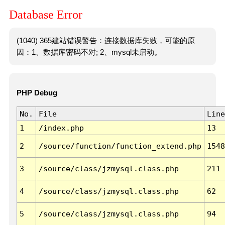
Database Error
(1040) 365建站错误警告：连接数据库失败，可能的原
因：1、数据库密码不对; 2、mysql未启动。
PHP Debug
No.
File
Line
1
/index.php
13
2
/source/function/function_extend.php
1548
3
/source/class/jzmysql.class.php
211
4
/source/class/jzmysql.class.php
62
5
/source/class/jzmysql.class.php
94