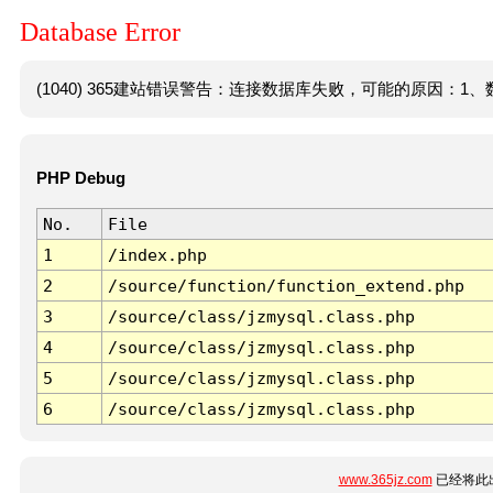
Database Error
(1040) 365建站错误警告：连接数据库失败，可能的原因：1、数
PHP Debug
No.
File
1
/index.php
2
/source/function/function_extend.php
3
/source/class/jzmysql.class.php
4
/source/class/jzmysql.class.php
5
/source/class/jzmysql.class.php
6
/source/class/jzmysql.class.php
www.365jz.com
已经将此