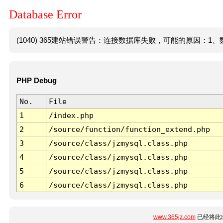
Database Error
(1040) 365建站错误警告：连接数据库失败，可能的原因：1、数
PHP Debug
No.
File
1
/index.php
2
/source/function/function_extend.php
3
/source/class/jzmysql.class.php
4
/source/class/jzmysql.class.php
5
/source/class/jzmysql.class.php
6
/source/class/jzmysql.class.php
www.365jz.com
已经将此