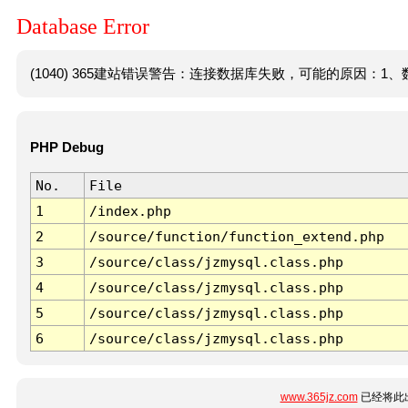
Database Error
(1040) 365建站错误警告：连接数据库失败，可能的原因：1、数
PHP Debug
No.
File
1
/index.php
2
/source/function/function_extend.php
3
/source/class/jzmysql.class.php
4
/source/class/jzmysql.class.php
5
/source/class/jzmysql.class.php
6
/source/class/jzmysql.class.php
www.365jz.com
已经将此