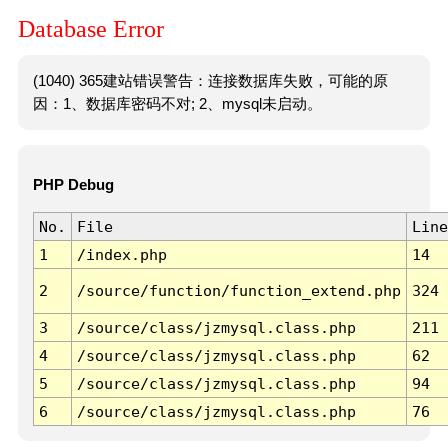
Database Error
(1040) 365建站错误警告：连接数据库失败，可能的原
因：1、数据库密码不对; 2、mysql未启动。
PHP Debug
No.
File
Line
1
/index.php
14
2
/source/function/function_extend.php
324
3
/source/class/jzmysql.class.php
211
4
/source/class/jzmysql.class.php
62
5
/source/class/jzmysql.class.php
94
6
/source/class/jzmysql.class.php
76