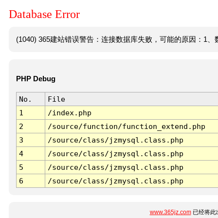
Database Error
(1040) 365建站错误警告：连接数据库失败，可能的原因：1、数
PHP Debug
No.
File
1
/index.php
2
/source/function/function_extend.php
3
/source/class/jzmysql.class.php
4
/source/class/jzmysql.class.php
5
/source/class/jzmysql.class.php
6
/source/class/jzmysql.class.php
www.365jz.com
已经将此