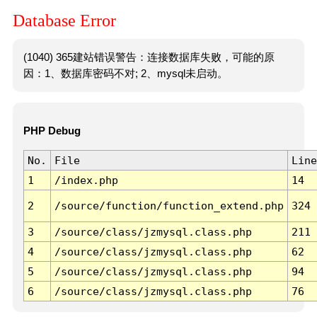
Database Error
(1040) 365建站错误警告：连接数据库失败，可能的原
因：1、数据库密码不对; 2、mysql未启动。
PHP Debug
No.
File
Line
1
/index.php
14
2
/source/function/function_extend.php
324
3
/source/class/jzmysql.class.php
211
4
/source/class/jzmysql.class.php
62
5
/source/class/jzmysql.class.php
94
6
/source/class/jzmysql.class.php
76