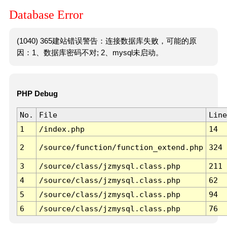
Database Error
(1040) 365建站错误警告：连接数据库失败，可能的原
因：1、数据库密码不对; 2、mysql未启动。
PHP Debug
No.
File
Line
1
/index.php
14
2
/source/function/function_extend.php
324
3
/source/class/jzmysql.class.php
211
4
/source/class/jzmysql.class.php
62
5
/source/class/jzmysql.class.php
94
6
/source/class/jzmysql.class.php
76