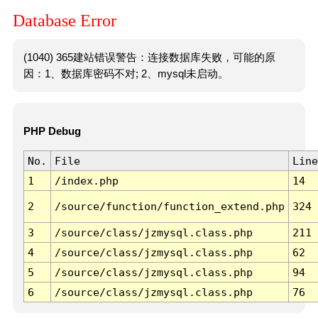
Database Error
(1040) 365建站错误警告：连接数据库失败，可能的原
因：1、数据库密码不对; 2、mysql未启动。
PHP Debug
No.
File
Line
1
/index.php
14
2
/source/function/function_extend.php
324
3
/source/class/jzmysql.class.php
211
4
/source/class/jzmysql.class.php
62
5
/source/class/jzmysql.class.php
94
6
/source/class/jzmysql.class.php
76