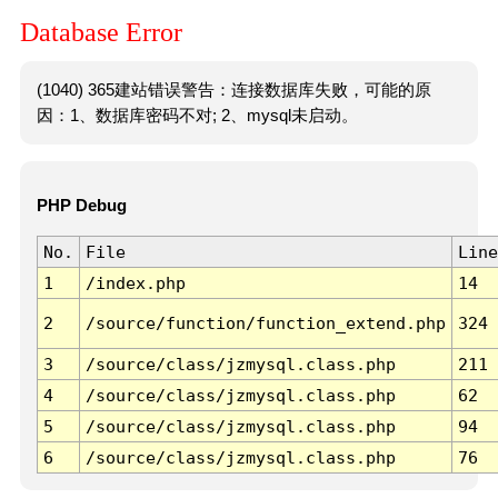
Database Error
(1040) 365建站错误警告：连接数据库失败，可能的原
因：1、数据库密码不对; 2、mysql未启动。
PHP Debug
No.
File
Line
1
/index.php
14
2
/source/function/function_extend.php
324
3
/source/class/jzmysql.class.php
211
4
/source/class/jzmysql.class.php
62
5
/source/class/jzmysql.class.php
94
6
/source/class/jzmysql.class.php
76