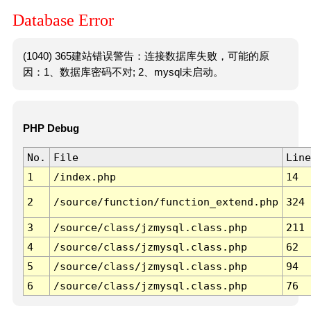
Database Error
(1040) 365建站错误警告：连接数据库失败，可能的原
因：1、数据库密码不对; 2、mysql未启动。
PHP Debug
No.
File
Line
1
/index.php
14
2
/source/function/function_extend.php
324
3
/source/class/jzmysql.class.php
211
4
/source/class/jzmysql.class.php
62
5
/source/class/jzmysql.class.php
94
6
/source/class/jzmysql.class.php
76