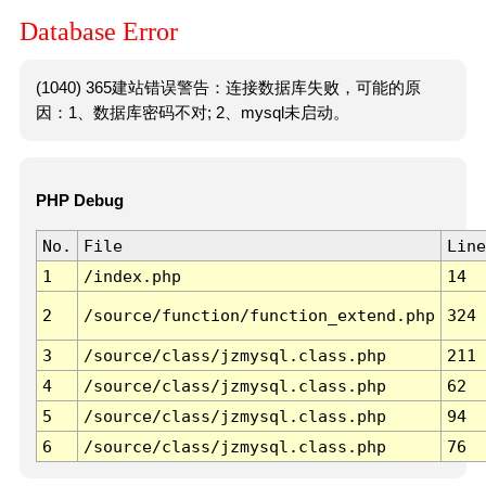
Database Error
(1040) 365建站错误警告：连接数据库失败，可能的原
因：1、数据库密码不对; 2、mysql未启动。
PHP Debug
No.
File
Line
1
/index.php
14
2
/source/function/function_extend.php
324
3
/source/class/jzmysql.class.php
211
4
/source/class/jzmysql.class.php
62
5
/source/class/jzmysql.class.php
94
6
/source/class/jzmysql.class.php
76