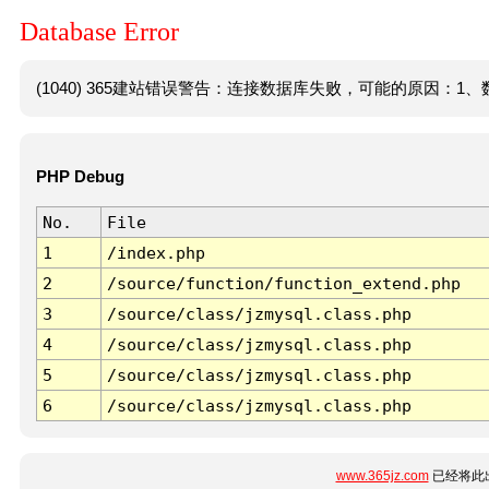
Database Error
(1040) 365建站错误警告：连接数据库失败，可能的原因：1、数
PHP Debug
No.
File
1
/index.php
2
/source/function/function_extend.php
3
/source/class/jzmysql.class.php
4
/source/class/jzmysql.class.php
5
/source/class/jzmysql.class.php
6
/source/class/jzmysql.class.php
www.365jz.com
已经将此