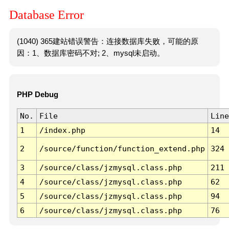
Database Error
(1040) 365建站错误警告：连接数据库失败，可能的原
因：1、数据库密码不对; 2、mysql未启动。
PHP Debug
No.
File
Line
1
/index.php
14
2
/source/function/function_extend.php
324
3
/source/class/jzmysql.class.php
211
4
/source/class/jzmysql.class.php
62
5
/source/class/jzmysql.class.php
94
6
/source/class/jzmysql.class.php
76