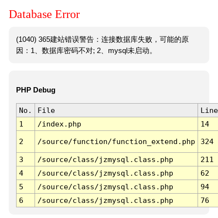
Database Error
(1040) 365建站错误警告：连接数据库失败，可能的原
因：1、数据库密码不对; 2、mysql未启动。
PHP Debug
No.
File
Line
1
/index.php
14
2
/source/function/function_extend.php
324
3
/source/class/jzmysql.class.php
211
4
/source/class/jzmysql.class.php
62
5
/source/class/jzmysql.class.php
94
6
/source/class/jzmysql.class.php
76