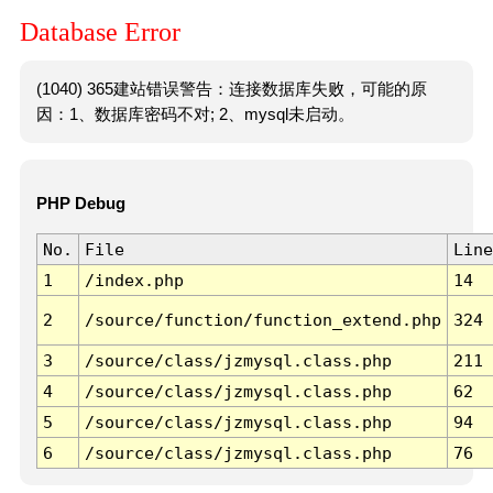
Database Error
(1040) 365建站错误警告：连接数据库失败，可能的原
因：1、数据库密码不对; 2、mysql未启动。
PHP Debug
No.
File
Line
1
/index.php
14
2
/source/function/function_extend.php
324
3
/source/class/jzmysql.class.php
211
4
/source/class/jzmysql.class.php
62
5
/source/class/jzmysql.class.php
94
6
/source/class/jzmysql.class.php
76