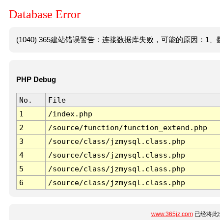
Database Error
(1040) 365建站错误警告：连接数据库失败，可能的原因：1、数
PHP Debug
No.
File
1
/index.php
2
/source/function/function_extend.php
3
/source/class/jzmysql.class.php
4
/source/class/jzmysql.class.php
5
/source/class/jzmysql.class.php
6
/source/class/jzmysql.class.php
www.365jz.com
已经将此