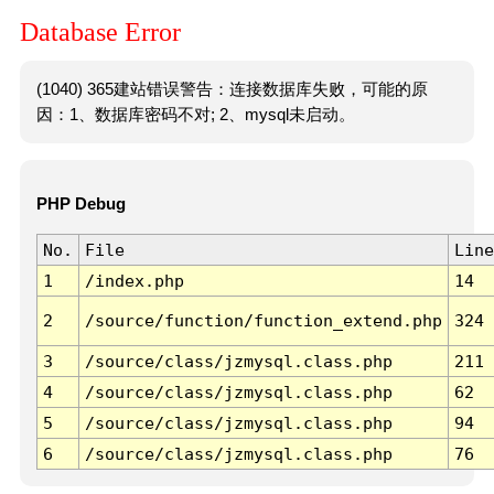
Database Error
(1040) 365建站错误警告：连接数据库失败，可能的原
因：1、数据库密码不对; 2、mysql未启动。
PHP Debug
No.
File
Line
1
/index.php
14
2
/source/function/function_extend.php
324
3
/source/class/jzmysql.class.php
211
4
/source/class/jzmysql.class.php
62
5
/source/class/jzmysql.class.php
94
6
/source/class/jzmysql.class.php
76