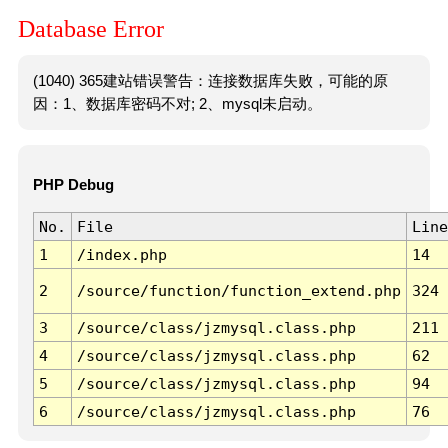
Database Error
(1040) 365建站错误警告：连接数据库失败，可能的原
因：1、数据库密码不对; 2、mysql未启动。
PHP Debug
No.
File
Line
1
/index.php
14
2
/source/function/function_extend.php
324
3
/source/class/jzmysql.class.php
211
4
/source/class/jzmysql.class.php
62
5
/source/class/jzmysql.class.php
94
6
/source/class/jzmysql.class.php
76