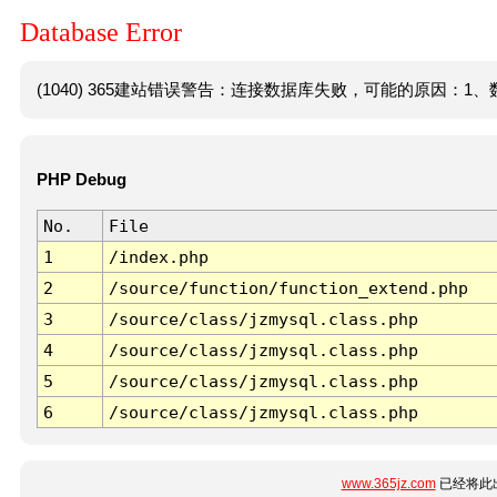
Database Error
(1040) 365建站错误警告：连接数据库失败，可能的原因：1、数
PHP Debug
No.
File
1
/index.php
2
/source/function/function_extend.php
3
/source/class/jzmysql.class.php
4
/source/class/jzmysql.class.php
5
/source/class/jzmysql.class.php
6
/source/class/jzmysql.class.php
www.365jz.com
已经将此