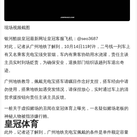
现场视频截图
银河酷娱皇冠最新网址皇冠客服飞机：@seo3687
对此，记者从广州地铁了解到，10月14日11时许，二号线一列车上
有又名乘客充电宝须臾冒烟，车内有乘客协助用水浇灌，责任主谈
主员实时到场贬责，为确保安全，退换部门组织该趟列车退出奇
迹。
广州地铁教导，佩戴充电宝搭车请瞩目作念好支捏，搭车经由中请
勿使用，搭乘地铁如遇突发情况，请保捏放心，实时通过车上的清
贫求援按钮向责任主谈主员反馈。
一桩关于虚拟赌场的丑闻在皇冠体育上曝光，一名疑似赌场老板的
神秘人物被指涉嫌行贿。
皇冠体育
此外，记者还了解到，广州地铁充电宝佩戴的条件是单件额定容量