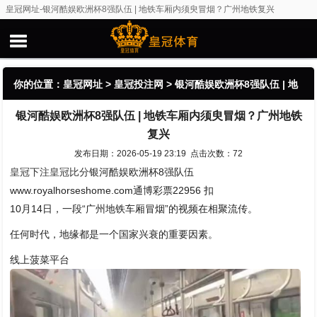
皇冠网址-银河酷娱欧洲杯8强队伍 | 地铁车厢内须臾冒烟？广州地铁复兴
你的位置：
皇冠网址
>
皇冠投注网
> 银河酷娱欧洲杯8强队伍 | 地
银河酷娱欧洲杯8强队伍 | 地铁车厢内须臾冒烟？广州地铁
铁车厢内须臾冒烟？广州地铁复兴
复兴
发布日期：2026-05-19 23:19 点击次数：72
皇冠下注
皇冠比分
银河酷娱欧洲杯8强队伍
www.royalhorseshome.com通博彩票22956 扣
10月14日，一段“广州地铁车厢冒烟”的视频在相聚流传。
任何时代，地缘都是一个国家兴衰的重要因素。
线上菠菜平台