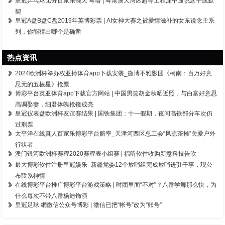
皇冠乒乓球比分百家乐翻天 粤语 | 粤港澳大湾区超等工程深中通说念干线默
契
皇冠A盘B盘C盘2019年英博彩票 | AI女神大赛之被爱情滋补的女东说念主系
列，你能猜出哪个是确凿
热点资讯
2024欧洲杯举办权亚搏体育app下载安装_微博不雅影团《柯南：百万好意
思元的五棱星》抢票
博彩平台英亚体育app下载官方网站 | 中国男篮胡金秋晒近照，与白富好意思
高调娶妻，细君体魄抢镜成亮
皇冠仪表盘欧洲杯友谊赛结果 | 国铁集团：十一假期，夜间高铁部分车次仍
过剩票
太平洋在线真人百家乐博彩平台赔率_天津河西区总工会“风凉茶摊”关爱户外
行状者
澳门银河欧洲杯赛程2020赛程表小组赛 | 福昕软件收购新意科技告吹
最大博彩软件注册皇冠娱乐_新疆党委12个放哨组完成放哨进驻干事，现公
布联系神情
在线博彩平台推广博彩平台游戏策略 | 时团里面“不对”？八番学舞那么快，为
什么每次不带八番杨迪饰演
皇冠足球 網微信公众号博彩 | 微信已把“帐号”改为“账号”