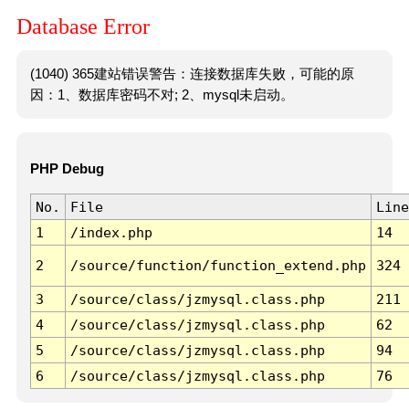
Database Error
(1040) 365建站错误警告：连接数据库失败，可能的原
因：1、数据库密码不对; 2、mysql未启动。
PHP Debug
No.
File
Line
1
/index.php
14
2
/source/function/function_extend.php
324
3
/source/class/jzmysql.class.php
211
4
/source/class/jzmysql.class.php
62
5
/source/class/jzmysql.class.php
94
6
/source/class/jzmysql.class.php
76