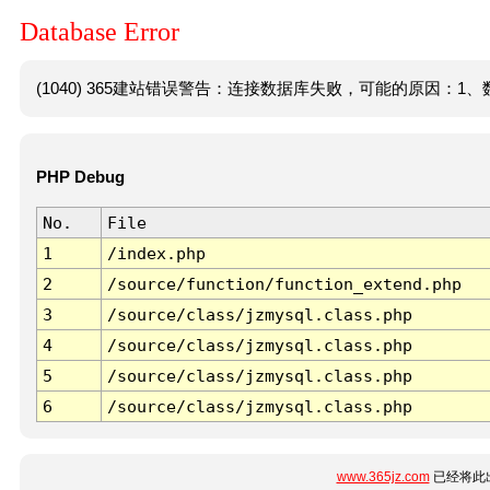
Database Error
(1040) 365建站错误警告：连接数据库失败，可能的原因：1、数
PHP Debug
No.
File
1
/index.php
2
/source/function/function_extend.php
3
/source/class/jzmysql.class.php
4
/source/class/jzmysql.class.php
5
/source/class/jzmysql.class.php
6
/source/class/jzmysql.class.php
www.365jz.com
已经将此