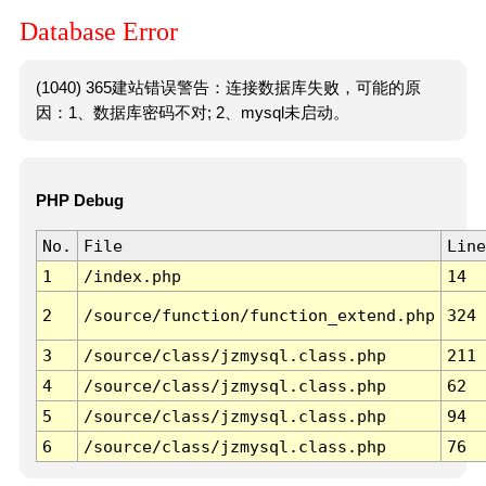
Database Error
(1040) 365建站错误警告：连接数据库失败，可能的原
因：1、数据库密码不对; 2、mysql未启动。
PHP Debug
No.
File
Line
1
/index.php
14
2
/source/function/function_extend.php
324
3
/source/class/jzmysql.class.php
211
4
/source/class/jzmysql.class.php
62
5
/source/class/jzmysql.class.php
94
6
/source/class/jzmysql.class.php
76