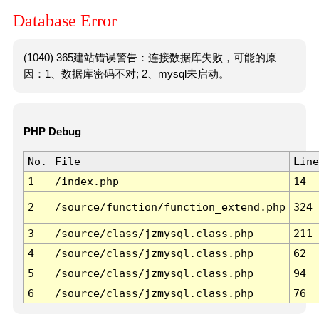
Database Error
(1040) 365建站错误警告：连接数据库失败，可能的原
因：1、数据库密码不对; 2、mysql未启动。
PHP Debug
No.
File
Line
1
/index.php
14
2
/source/function/function_extend.php
324
3
/source/class/jzmysql.class.php
211
4
/source/class/jzmysql.class.php
62
5
/source/class/jzmysql.class.php
94
6
/source/class/jzmysql.class.php
76