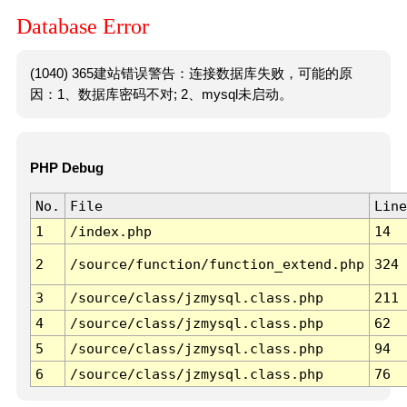
Database Error
(1040) 365建站错误警告：连接数据库失败，可能的原
因：1、数据库密码不对; 2、mysql未启动。
PHP Debug
No.
File
Line
1
/index.php
14
2
/source/function/function_extend.php
324
3
/source/class/jzmysql.class.php
211
4
/source/class/jzmysql.class.php
62
5
/source/class/jzmysql.class.php
94
6
/source/class/jzmysql.class.php
76