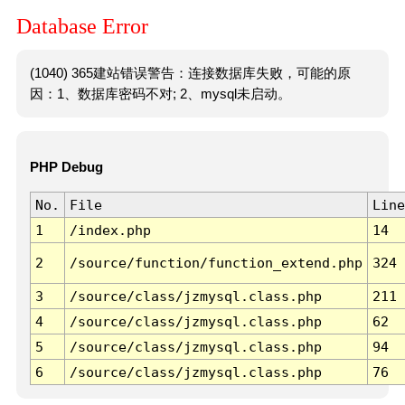
Database Error
(1040) 365建站错误警告：连接数据库失败，可能的原
因：1、数据库密码不对; 2、mysql未启动。
PHP Debug
No.
File
Line
1
/index.php
14
2
/source/function/function_extend.php
324
3
/source/class/jzmysql.class.php
211
4
/source/class/jzmysql.class.php
62
5
/source/class/jzmysql.class.php
94
6
/source/class/jzmysql.class.php
76