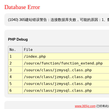
Database Error
(1040) 365建站错误警告：连接数据库失败，可能的原因：1、数
PHP Debug
No.
File
1
/index.php
2
/source/function/function_extend.php
3
/source/class/jzmysql.class.php
4
/source/class/jzmysql.class.php
5
/source/class/jzmysql.class.php
6
/source/class/jzmysql.class.php
www.365jz.com
已经将此