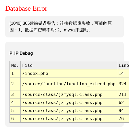
Database Error
(1040) 365建站错误警告：连接数据库失败，可能的原
因：1、数据库密码不对; 2、mysql未启动。
PHP Debug
No.
File
Line
1
/index.php
14
2
/source/function/function_extend.php
324
3
/source/class/jzmysql.class.php
211
4
/source/class/jzmysql.class.php
62
5
/source/class/jzmysql.class.php
94
6
/source/class/jzmysql.class.php
76