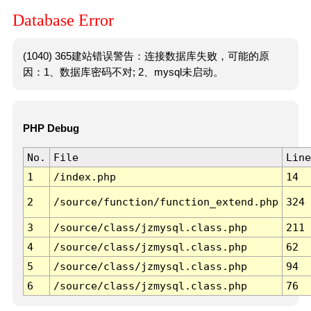
Database Error
(1040) 365建站错误警告：连接数据库失败，可能的原
因：1、数据库密码不对; 2、mysql未启动。
PHP Debug
No.
File
Line
1
/index.php
14
2
/source/function/function_extend.php
324
3
/source/class/jzmysql.class.php
211
4
/source/class/jzmysql.class.php
62
5
/source/class/jzmysql.class.php
94
6
/source/class/jzmysql.class.php
76