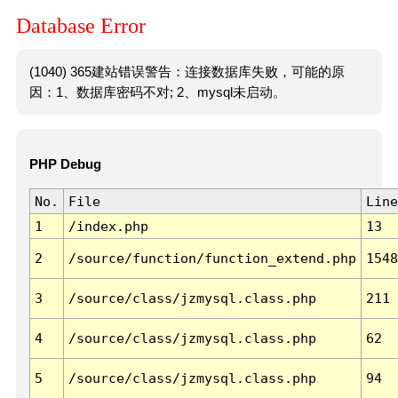
Database Error
(1040) 365建站错误警告：连接数据库失败，可能的原
因：1、数据库密码不对; 2、mysql未启动。
PHP Debug
No.
File
Line
1
/index.php
13
2
/source/function/function_extend.php
1548
3
/source/class/jzmysql.class.php
211
4
/source/class/jzmysql.class.php
62
5
/source/class/jzmysql.class.php
94