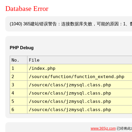
Database Error
(1040) 365建站错误警告：连接数据库失败，可能的原因：1、数
PHP Debug
No.
File
1
/index.php
2
/source/function/function_extend.php
3
/source/class/jzmysql.class.php
4
/source/class/jzmysql.class.php
5
/source/class/jzmysql.class.php
6
/source/class/jzmysql.class.php
www.365jz.com
已经将此