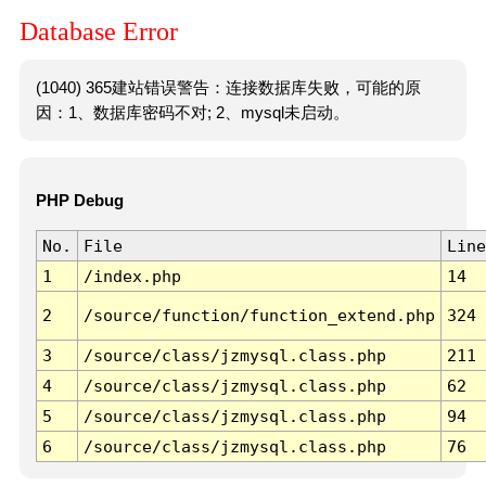
Database Error
(1040) 365建站错误警告：连接数据库失败，可能的原
因：1、数据库密码不对; 2、mysql未启动。
PHP Debug
No.
File
Line
1
/index.php
14
2
/source/function/function_extend.php
324
3
/source/class/jzmysql.class.php
211
4
/source/class/jzmysql.class.php
62
5
/source/class/jzmysql.class.php
94
6
/source/class/jzmysql.class.php
76