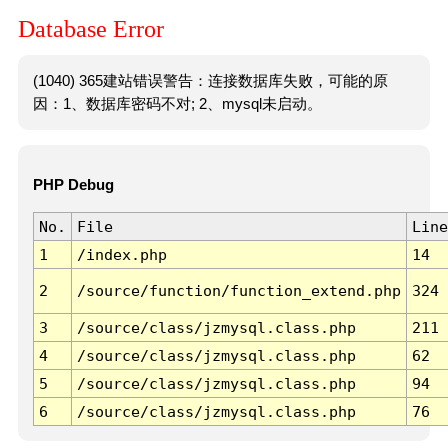
Database Error
(1040) 365建站错误警告：连接数据库失败，可能的原
因：1、数据库密码不对; 2、mysql未启动。
PHP Debug
No.
File
Line
1
/index.php
14
2
/source/function/function_extend.php
324
3
/source/class/jzmysql.class.php
211
4
/source/class/jzmysql.class.php
62
5
/source/class/jzmysql.class.php
94
6
/source/class/jzmysql.class.php
76