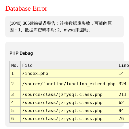
Database Error
(1040) 365建站错误警告：连接数据库失败，可能的原
因：1、数据库密码不对; 2、mysql未启动。
PHP Debug
No.
File
Line
1
/index.php
14
2
/source/function/function_extend.php
324
3
/source/class/jzmysql.class.php
211
4
/source/class/jzmysql.class.php
62
5
/source/class/jzmysql.class.php
94
6
/source/class/jzmysql.class.php
76