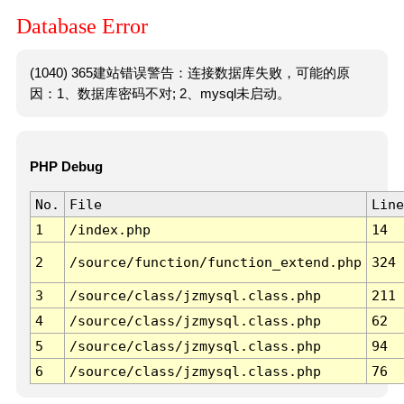
Database Error
(1040) 365建站错误警告：连接数据库失败，可能的原
因：1、数据库密码不对; 2、mysql未启动。
PHP Debug
No.
File
Line
1
/index.php
14
2
/source/function/function_extend.php
324
3
/source/class/jzmysql.class.php
211
4
/source/class/jzmysql.class.php
62
5
/source/class/jzmysql.class.php
94
6
/source/class/jzmysql.class.php
76