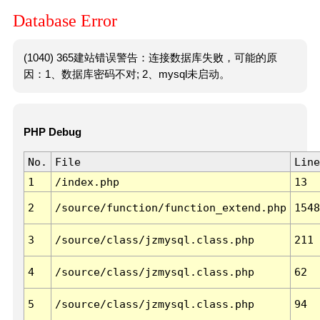
Database Error
(1040) 365建站错误警告：连接数据库失败，可能的原
因：1、数据库密码不对; 2、mysql未启动。
PHP Debug
No.
File
Line
1
/index.php
13
2
/source/function/function_extend.php
1548
3
/source/class/jzmysql.class.php
211
4
/source/class/jzmysql.class.php
62
5
/source/class/jzmysql.class.php
94