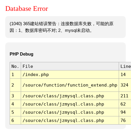
Database Error
(1040) 365建站错误警告：连接数据库失败，可能的原
因：1、数据库密码不对; 2、mysql未启动。
PHP Debug
No.
File
Line
1
/index.php
14
2
/source/function/function_extend.php
324
3
/source/class/jzmysql.class.php
211
4
/source/class/jzmysql.class.php
62
5
/source/class/jzmysql.class.php
94
6
/source/class/jzmysql.class.php
76