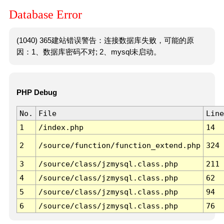
Database Error
(1040) 365建站错误警告：连接数据库失败，可能的原
因：1、数据库密码不对; 2、mysql未启动。
PHP Debug
No.
File
Line
1
/index.php
14
2
/source/function/function_extend.php
324
3
/source/class/jzmysql.class.php
211
4
/source/class/jzmysql.class.php
62
5
/source/class/jzmysql.class.php
94
6
/source/class/jzmysql.class.php
76