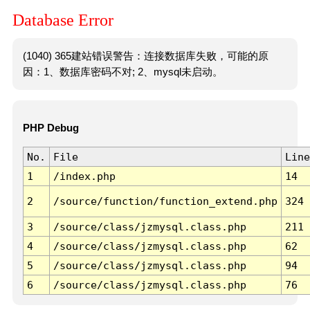
Database Error
(1040) 365建站错误警告：连接数据库失败，可能的原
因：1、数据库密码不对; 2、mysql未启动。
PHP Debug
No.
File
Line
1
/index.php
14
2
/source/function/function_extend.php
324
3
/source/class/jzmysql.class.php
211
4
/source/class/jzmysql.class.php
62
5
/source/class/jzmysql.class.php
94
6
/source/class/jzmysql.class.php
76