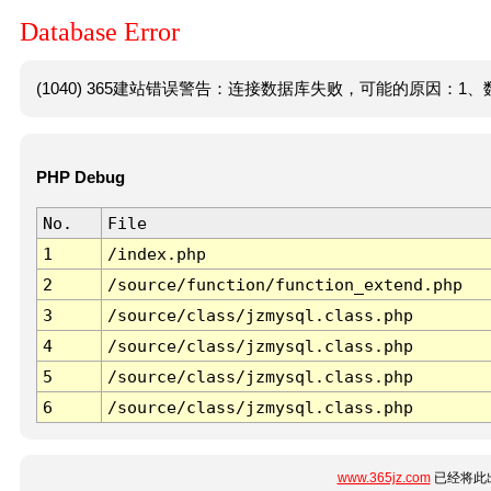
Database Error
(1040) 365建站错误警告：连接数据库失败，可能的原因：1、数
PHP Debug
No.
File
1
/index.php
2
/source/function/function_extend.php
3
/source/class/jzmysql.class.php
4
/source/class/jzmysql.class.php
5
/source/class/jzmysql.class.php
6
/source/class/jzmysql.class.php
www.365jz.com
已经将此