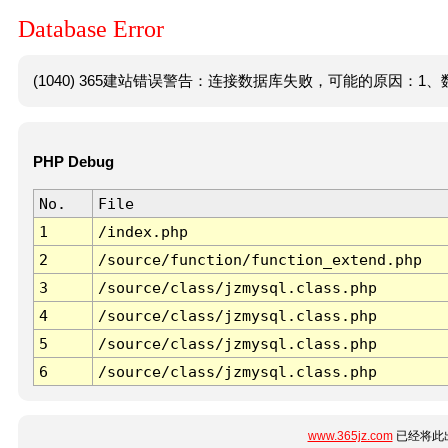
Database Error
(1040) 365建站错误警告：连接数据库失败，可能的原因：1、数
PHP Debug
No.
File
1
/index.php
2
/source/function/function_extend.php
3
/source/class/jzmysql.class.php
4
/source/class/jzmysql.class.php
5
/source/class/jzmysql.class.php
6
/source/class/jzmysql.class.php
www.365jz.com
已经将此