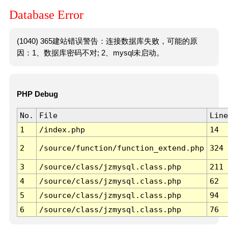
Database Error
(1040) 365建站错误警告：连接数据库失败，可能的原
因：1、数据库密码不对; 2、mysql未启动。
PHP Debug
No.
File
Line
1
/index.php
14
2
/source/function/function_extend.php
324
3
/source/class/jzmysql.class.php
211
4
/source/class/jzmysql.class.php
62
5
/source/class/jzmysql.class.php
94
6
/source/class/jzmysql.class.php
76