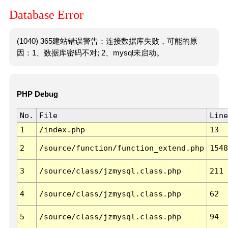
Database Error
(1040) 365建站错误警告：连接数据库失败，可能的原
因：1、数据库密码不对; 2、mysql未启动。
PHP Debug
No.
File
Line
1
/index.php
13
2
/source/function/function_extend.php
1548
3
/source/class/jzmysql.class.php
211
4
/source/class/jzmysql.class.php
62
5
/source/class/jzmysql.class.php
94