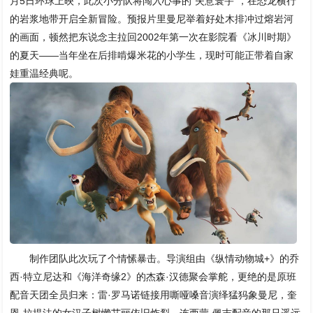
月5日环球上映，此次小分队将闯入心事的"失意寰宇"，在恐龙横行
的岩浆地带开启全新冒险。预报片里曼尼举着好处木排冲过熔岩河
的画面，顿然把东说念主拉回2002年第一次在影院看《冰川时期》
的夏天——当年坐在后排啃爆米花的小学生，现时可能正带着自家
娃重温经典呢。
制作团队此次玩了个情愫暴击。导演组由《纵情动物城+》的乔
西·特立尼达和《海洋奇缘2》的杰森·汉德聚会掌舵，更绝的是原班
配音天团全员归来：雷·罗马诺链接用嘶哑嗓音演绎猛犸象曼尼，奎
恩·拉提法的女汉子树懒艾丽依旧炸裂，连西蒙·佩吉配音的那只遥远