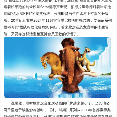
追着松果跑的剑齿松鼠Scrat都原声重现。预报片里希德对着岩浆池
呐喊"这水温刚好"的搞笑桥段，分明即是当年在冰河上打滑的升级
版。20世纪影业在2024年11月官宣重启技俩时就强调，要保留系列
最稀奇的"团队相助化解危急"内核，看来此次在恐龙寰宇的求生冒
险，又要靠这群活宝相互拆台又互救的领悟了。
说果然，现时敢作念合家欢动画的厂牌越来越少了。当其他公
司千里迷于续集炒冷饭时，《冰川时期》系列从2003年首部赢得奥
斯卡最好动画提名启动，就用"冰河期糊口指南"的设定传递着跳动代