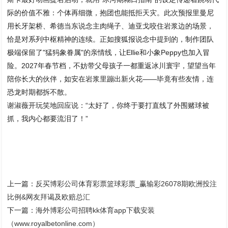
际的价值不雅：个体再细微，抱团也能抵拒天灾。此次预报里曼尼
用长牙架桥、希德当东说念主肉绳子、迪亚戈咬住岩浆边的场景，
恰是对系列中枢精神的连续。正如搜狐报说念中提到的，制作团队
极端保留了"猛犸象眷属"的亲情线，让Ellie和小象Peppy也加入冒
险。2027年春节档，不妨带父母孩子一都重返冰川寰宇，望望当年
陪你长大的伙伴，如安在岩浆里蹦出新火花——毕竟有些友情，连
恐龙时期都拆不散。
谢淑薇开玩笑地回应说：“太好了，你终于要打直线了外围赌球被
抓，我内心都要流泪了！”
上一篇：
反买博彩公司体育彩票篮球彩票_赢输彩26078期欧洲投注
比例&网友拜谒及欧赔总汇
下一篇：
海外博彩公司招聘kk体育app下载安装
（www.royalbetonline.com）