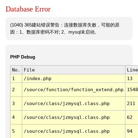
Database Error
(1040) 365建站错误警告：连接数据库失败，可能的原
因：1、数据库密码不对; 2、mysql未启动。
PHP Debug
No.
File
Line
1
/index.php
13
2
/source/function/function_extend.php
1548
3
/source/class/jzmysql.class.php
211
4
/source/class/jzmysql.class.php
62
5
/source/class/jzmysql.class.php
94