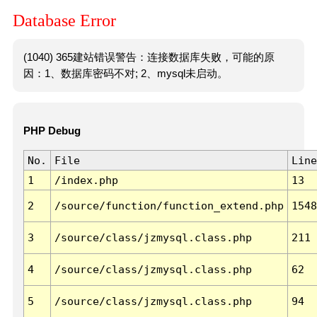
Database Error
(1040) 365建站错误警告：连接数据库失败，可能的原
因：1、数据库密码不对; 2、mysql未启动。
PHP Debug
No.
File
Line
1
/index.php
13
2
/source/function/function_extend.php
1548
3
/source/class/jzmysql.class.php
211
4
/source/class/jzmysql.class.php
62
5
/source/class/jzmysql.class.php
94